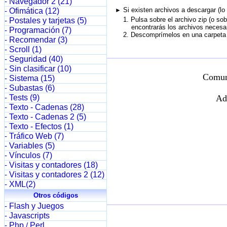
Navegador 2 (21)
-
Si existen archivos a descargar (lo
Ofimática (12)
►
-
1. Pulsa sobre el archivo zip (o sob
Postales y tarjetas (5)
-
encontrarás los archivos necesario
Programación (7)
-
2. Descomprímelos en una carpeta d
Recomendar (3)
-
Scroll (1)
-
Seguridad (40)
-
Sin clasificar (10)
-
Comun
Sistema (15)
-
Subastas (6)
-
Tests (9)
Ad
-
Texto - Cadenas (28)
-
Texto - Cadenas 2 (5)
-
Texto - Efectos (1)
-
Tráfico Web (7)
-
Variables (5)
-
Vínculos (7)
-
Visitas y contadores (18)
-
Visitas y contadores 2 (12)
-
XML(2)
-
Otros códigos
Flash y Juegos
-
Javascripts
-
Php
Perl
-
/