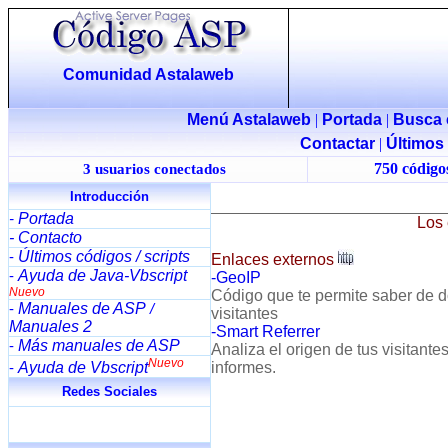
Comunidad Astalaweb
Menú Astalaweb
|
Portada
|
Busca 
Contactar
|
Últimos
750 códigos
3 usuarios conectados
Introducción
Portada
-
Los 
- Contacto
Últimos códigos / scripts
-
Enlaces externos
Ayuda de Java-Vbscript
-
-GeoIP
Nuevo
Código que te permite saber de 
Manuales de ASP
-
/
visitantes
Manuales 2
-Smart Referrer
Más manuales de ASP
-
Analiza el origen de tus visitante
Nuevo
Ayuda de Vbscript
informes.
-
Redes Sociales