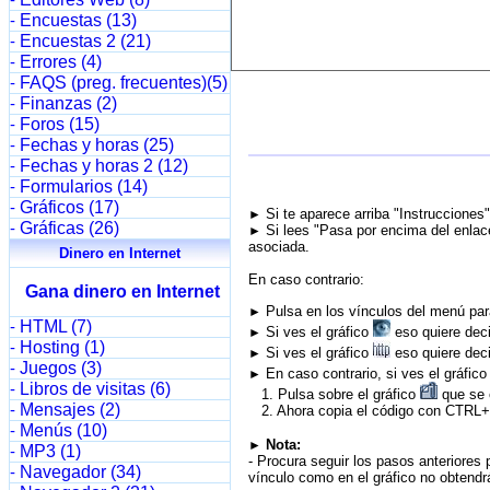
-
Encuestas (13)
-
Encuestas 2 (21)
-
Errores (4)
-
FAQS (preg. frecuentes)(5)
-
Finanzas (2)
-
Foros (15)
-
Fechas y horas (25)
-
Fechas y horas 2 (12)
-
Formularios (14)
-
Gráficos (17)
-
Si te aparece arriba "Instrucciones
►
Gráficas (26)
-
Si lees "Pasa por encima del enlace
►
asociada.
Dinero en Internet
En caso contrario:
Gana dinero en Internet
Pulsa en los vínculos del menú para
►
HTML (7)
-
Si ves el gráfico
eso quiere deci
►
Hosting (1)
-
Si ves el gráfico
eso quiere deci
►
Juegos (3)
-
En caso contrario, si ves el gráfic
►
Libros de visitas (6)
-
1. Pulsa sobre el gráfico
que se e
Mensajes (2)
-
2. Ahora copia el código con CTRL+C
Menús (10)
-
Nota:
►
MP3 (1)
-
- Procura seguir los pasos anteriores 
Navegador (34)
-
vínculo como en el gráfico no obtendrá