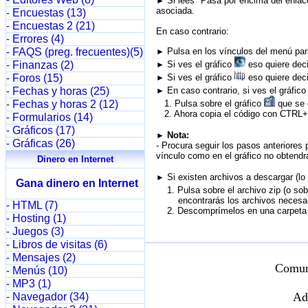
-
Si lees "Pasa por encima del enlace
►
asociada.
Encuestas (13)
-
Encuestas 2 (21)
-
En caso contrario:
Errores (4)
-
FAQS (preg. frecuentes)(5)
Pulsa en los vínculos del menú para
-
►
Finanzas (2)
Si ves el gráfico
eso quiere deci
-
►
Foros (15)
Si ves el gráfico
eso quiere deci
-
►
Fechas y horas (25)
En caso contrario, si ves el gráfic
-
►
Fechas y horas 2 (12)
1. Pulsa sobre el gráfico
que se e
-
2. Ahora copia el código con CTRL+C
Formularios (14)
-
Gráficos (17)
-
Nota:
►
Gráficas (26)
-
- Procura seguir los pasos anteriores 
vínculo como en el gráfico no obtendrá
Dinero en Internet
Si existen archivos a descargar (lo
►
Gana dinero en Internet
1. Pulsa sobre el archivo zip (o sob
encontrarás los archivos necesario
HTML (7)
-
2. Descomprímelos en una carpeta d
Hosting (1)
-
Juegos (3)
-
Libros de visitas (6)
-
Mensajes (2)
-
Comun
Menús (10)
-
MP3 (1)
-
Ad
Navegador (34)
-