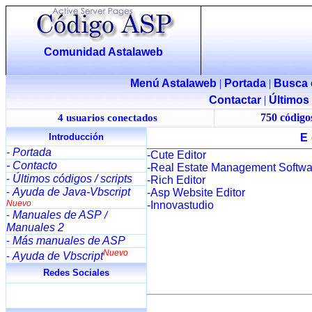
Comunidad Astalaweb
Menú Astalaweb
|
Portada
|
Busca 
Contactar
|
Últimos
750 códigos
4 usuarios conectados
Introducción
E
Portada
-
-Cute Editor
- Contacto
-Real Estate Management Softwa
Últimos códigos / scripts
-
-Rich Editor
Ayuda de Java-Vbscript
-
-Asp Website Editor
Nuevo
-Innovastudio
Manuales de ASP
-
/
Manuales 2
Más manuales de ASP
-
Nuevo
Ayuda de Vbscript
-
Redes Sociales