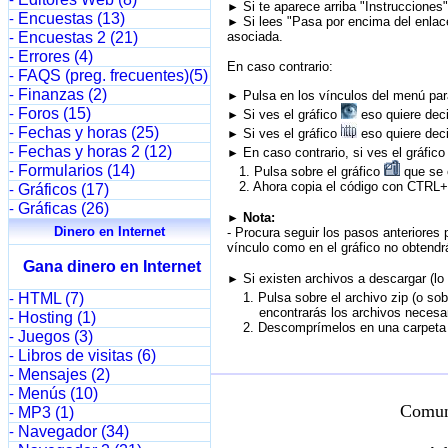
-
Si te aparece arriba "Instrucciones
►
Encuestas (13)
-
Si lees "Pasa por encima del enlace
►
Encuestas 2 (21)
asociada.
-
Errores (4)
-
En caso contrario:
FAQS (preg. frecuentes)(5)
-
Finanzas (2)
-
Pulsa en los vínculos del menú para
►
Foros (15)
-
Si ves el gráfico
eso quiere deci
►
Fechas y horas (25)
-
Si ves el gráfico
eso quiere deci
►
Fechas y horas 2 (12)
-
En caso contrario, si ves el gráfic
►
Formularios (14)
-
1. Pulsa sobre el gráfico
que se e
2. Ahora copia el código con CTRL+C
Gráficos (17)
-
Gráficas (26)
-
Nota:
►
Dinero en Internet
- Procura seguir los pasos anteriores 
vínculo como en el gráfico no obtendrá
Gana dinero en Internet
Si existen archivos a descargar (lo
►
HTML (7)
1. Pulsa sobre el archivo zip (o sob
-
encontrarás los archivos necesario
Hosting (1)
-
2. Descomprímelos en una carpeta d
Juegos (3)
-
Libros de visitas (6)
-
Mensajes (2)
-
Menús (10)
-
Comun
MP3 (1)
-
Navegador (34)
-