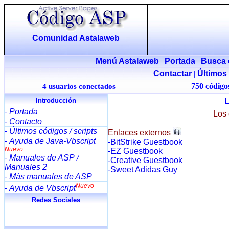
Comunidad Astalaweb
Menú Astalaweb
|
Portada
|
Busca 
Contactar
|
Últimos
750 códigos
4 usuarios conectados
Introducción
Portada
-
Los 
- Contacto
Últimos códigos / scripts
-
Enlaces externos
Ayuda de Java-Vbscript
-
-BitStrike Guestbook
Nuevo
-EZ Guestbook
Manuales de ASP
-
/
-Creative Guestbook
Manuales 2
-Sweet Adidas Guy
Más manuales de ASP
-
Nuevo
Ayuda de Vbscript
-
Redes Sociales