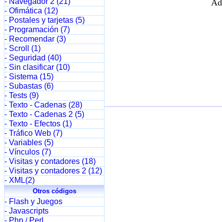
Navegador 2 (21)
-
Ad
Ofimática (12)
-
Postales y tarjetas (5)
-
Programación (7)
-
Recomendar (3)
-
Scroll (1)
-
Seguridad (40)
-
Sin clasificar (10)
-
Sistema (15)
-
Subastas (6)
-
Tests (9)
-
Texto - Cadenas (28)
-
Texto - Cadenas 2 (5)
-
Texto - Efectos (1)
-
Tráfico Web (7)
-
Variables (5)
-
Vínculos (7)
-
Visitas y contadores (18)
-
Visitas y contadores 2 (12)
-
XML(2)
-
Otros códigos
Flash y Juegos
-
Javascripts
-
Php
Perl
-
/