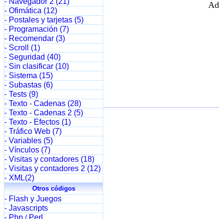
Navegador 2 (21)
-
Ad
Ofimática (12)
-
Postales y tarjetas (5)
-
Programación (7)
-
Recomendar (3)
-
Scroll (1)
-
Seguridad (40)
-
Sin clasificar (10)
-
Sistema (15)
-
Subastas (6)
-
Tests (9)
-
Texto - Cadenas (28)
-
Texto - Cadenas 2 (5)
-
Texto - Efectos (1)
-
Tráfico Web (7)
-
Variables (5)
-
Vínculos (7)
-
Visitas y contadores (18)
-
Visitas y contadores 2 (12)
-
XML(2)
-
Otros códigos
Flash y Juegos
-
Javascripts
-
Php
Perl
-
/