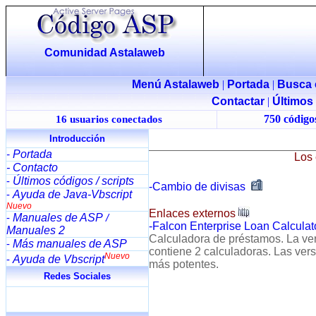
Comunidad Astalaweb
Menú Astalaweb
|
Portada
|
Busca 
Contactar
|
Últimos
750 códigos
16 usuarios conectados
Introducción
Portada
-
Los 
- Contacto
Últimos códigos / scripts
-
-Cambio de divisas
Ayuda de Java-Vbscript
-
Nuevo
Enlaces externos
Manuales de ASP
-
/
-Falcon Enterprise Loan Calculat
Manuales 2
Calculadora de préstamos. La ver
Más manuales de ASP
-
contiene 2 calculadoras. Las ver
Nuevo
Ayuda de Vbscript
-
más potentes.
Redes Sociales