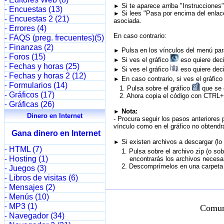
-
Si te aparece arriba "Instrucciones
►
Encuestas (13)
-
Si lees "Pasa por encima del enlace
►
Encuestas 2 (21)
-
asociada.
Errores (4)
-
En caso contrario:
FAQS (preg. frecuentes)(5)
-
Finanzas (2)
-
Pulsa en los vínculos del menú para
►
Foros (15)
-
Si ves el gráfico
eso quiere deci
►
Fechas y horas (25)
-
Si ves el gráfico
eso quiere deci
►
Fechas y horas 2 (12)
-
En caso contrario, si ves el gráfic
►
Formularios (14)
-
1. Pulsa sobre el gráfico
que se e
Gráficos (17)
-
2. Ahora copia el código con CTRL+C
Gráficas (26)
-
Nota:
►
Dinero en Internet
- Procura seguir los pasos anteriores 
vínculo como en el gráfico no obtendrá
Gana dinero en Internet
Si existen archivos a descargar (lo
►
HTML (7)
-
1. Pulsa sobre el archivo zip (o sob
Hosting (1)
-
encontrarás los archivos necesario
2. Descomprímelos en una carpeta d
Juegos (3)
-
Libros de visitas (6)
-
Mensajes (2)
-
Menús (10)
-
MP3 (1)
-
Comun
Navegador (34)
-