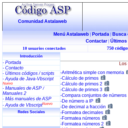
Comunidad Astalaweb
Menú Astalaweb
|
Portada
|
Busca 
Contactar
|
Últimos
750 códigos
10 usuarios conectados
Introducción
Portada
-
Los 
- Contacto
-Aritmética simple con memoria
Últimos códigos / scripts
-
-Cálculo de primos
Ayuda de Java-Vbscript
-
Nuevo
-Cálculo de primos 2
Manuales de ASP
-
/
-Cálculo de primos 3
Manuales 2
-Compara conjuntos de números
Más manuales de ASP
-
-De número a IP
Nuevo
Ayuda de Vbscript
-
-De decimal a fracción
Redes Sociales
-Formatea decimales
-Formatea números
-Formatea números 2