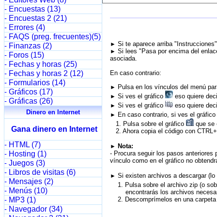
-
Encuestas (13)
-
Encuestas 2 (21)
-
Errores (4)
-
FAQS (preg. frecuentes)(5)
-
Si te aparece arriba "Instrucciones
►
Finanzas (2)
-
Si lees "Pasa por encima del enlace
►
Foros (15)
-
asociada.
Fechas y horas (25)
-
Fechas y horas 2 (12)
En caso contrario:
-
Formularios (14)
-
Pulsa en los vínculos del menú para
►
Gráficos (17)
-
Si ves el gráfico
eso quiere deci
►
Gráficas (26)
-
Si ves el gráfico
eso quiere deci
►
Dinero en Internet
En caso contrario, si ves el gráfic
►
1. Pulsa sobre el gráfico
que se e
Gana dinero en Internet
2. Ahora copia el código con CTRL+C
HTML (7)
-
Nota:
►
Hosting (1)
- Procura seguir los pasos anteriores 
-
vínculo como en el gráfico no obtendrá
Juegos (3)
-
Libros de visitas (6)
-
Si existen archivos a descargar (lo
►
Mensajes (2)
-
1. Pulsa sobre el archivo zip (o sob
Menús (10)
-
encontrarás los archivos necesario
MP3 (1)
2. Descomprímelos en una carpeta d
-
Navegador (34)
-