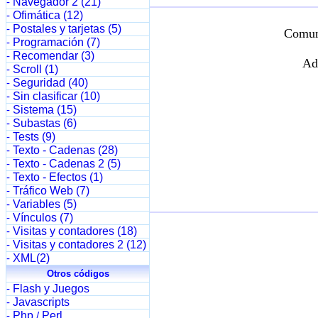
Navegador 2 (21)
-
Ofimática (12)
-
Postales y tarjetas (5)
-
Comun
Programación (7)
-
Recomendar (3)
-
Ad
Scroll (1)
-
Seguridad (40)
-
Sin clasificar (10)
-
Sistema (15)
-
Subastas (6)
-
Tests (9)
-
Texto - Cadenas (28)
-
Texto - Cadenas 2 (5)
-
Texto - Efectos (1)
-
Tráfico Web (7)
-
Variables (5)
-
Vínculos (7)
-
Visitas y contadores (18)
-
Visitas y contadores 2 (12)
-
XML(2)
-
Otros códigos
Flash y Juegos
-
Javascripts
-
Php
Perl
-
/