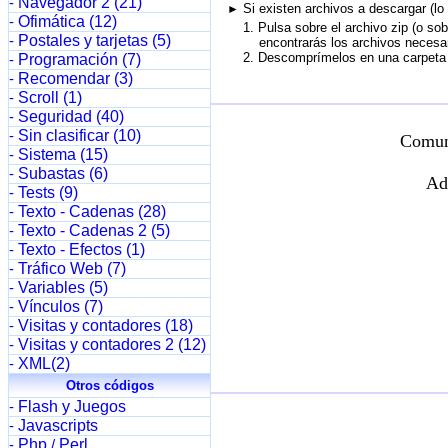
Navegador 2 (21)
-
Si existen archivos a descargar (lo
►
Ofimática (12)
-
1. Pulsa sobre el archivo zip (o sob
Postales y tarjetas (5)
-
encontrarás los archivos necesario
2. Descomprímelos en una carpeta d
Programación (7)
-
Recomendar (3)
-
Scroll (1)
-
Seguridad (40)
-
Sin clasificar (10)
-
Comun
Sistema (15)
-
Subastas (6)
-
Ad
Tests (9)
-
Texto - Cadenas (28)
-
Texto - Cadenas 2 (5)
-
Texto - Efectos (1)
-
Tráfico Web (7)
-
Variables (5)
-
Vínculos (7)
-
Visitas y contadores (18)
-
Visitas y contadores 2 (12)
-
XML(2)
-
Otros códigos
Flash y Juegos
-
Javascripts
-
Php
Perl
-
/