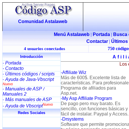
Comunidad Astalaweb
Menú Astalaweb
|
Portada
|
Busca 
Contactar
|
Últimos
750 códigos
4 usuarios conectados
Introducción
Afil
Portada
-
Los 
- Contacto
-Affiliate Wiz
Últimos códigos / scripts
-
Más de 600$. Excelente lista de
Ayuda de Java-Vbscript
-
características. Para profesionale
Nuevo
Programa de afiliados para
Manuales de ASP
-
/
Asp.net.
Manuales 2
-My Asp Affiliate Program
Más manuales de ASP
-
De pago pero muy barato. Es
Nuevo
Ayuda de Vbscript
-
sencillo, con funciones básicas y
Redes Sociales
fácil de instalar. Paypal y Access.
-Drsystems
Software que permite promociona