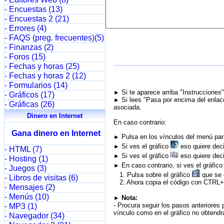
-
Encuestas (13)
-
Encuestas 2 (21)
-
Errores (4)
-
FAQS (preg. frecuentes)(5)
-
Finanzas (2)
-
Foros (15)
-
Fechas y horas (25)
-
Fechas y horas 2 (12)
-
Formularios (14)
-
Si te aparece arriba "Instrucciones
►
Gráficos (17)
-
Si lees "Pasa por encima del enlace
►
Gráficas (26)
-
asociada.
Dinero en Internet
En caso contrario:
Gana dinero en Internet
Pulsa en los vínculos del menú para
►
Si ves el gráfico
eso quiere deci
►
HTML (7)
-
Si ves el gráfico
eso quiere deci
►
Hosting (1)
-
En caso contrario, si ves el gráfic
►
Juegos (3)
-
1. Pulsa sobre el gráfico
que se e
Libros de visitas (6)
-
2. Ahora copia el código con CTRL+C
Mensajes (2)
-
Menús (10)
-
Nota:
►
- Procura seguir los pasos anteriores 
MP3 (1)
-
vínculo como en el gráfico no obtendrá
Navegador (34)
-